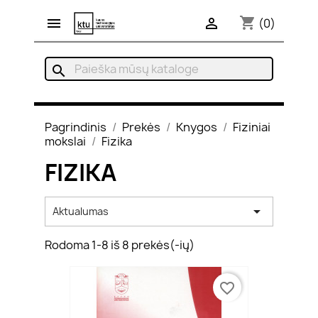
shopping_cart


(0)
search
Pagrindinis
Prekės
Knygos
Fiziniai
mokslai
Fizika
FIZIKA

Aktualumas
Rodoma 1-8 iš 8 prekės(-ių)
favorite_border