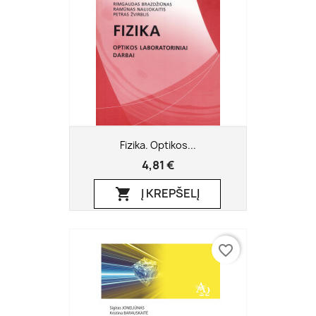
Fizika. Optikos...
4,81 €
Į KREPŠELĮ

favorite_border