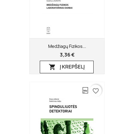
Medžiagų Fizikos...
3,36 €
Į KREPŠELĮ

favorite_border