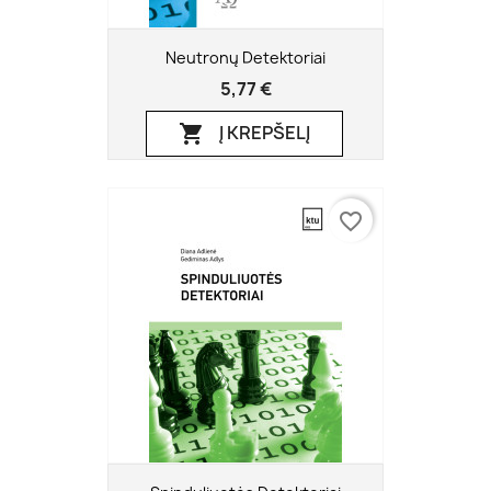
Neutronų Detektoriai
5,77 €
Į KREPŠELĮ

favorite_border