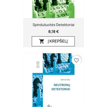
Spinduliuotės Detektoriai
8,18 €
Į KREPŠELĮ

favorite_border