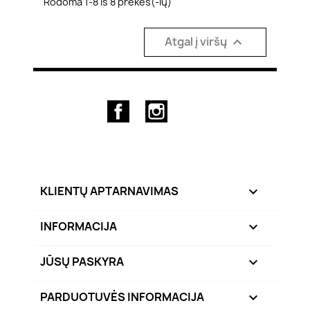
Rodoma 1-8 iš 8 prekės(-ių)
Atgal į viršų

Facebook
Instagram
KLIENTŲ APTARNAVIMAS

INFORMACIJA

JŪSŲ PASKYRA

PARDUOTUVĖS INFORMACIJA
keyboard_arrow_down