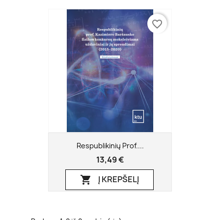
favorite_border
Respublikinių Prof....
13,49 €
Į KREPŠELĮ
