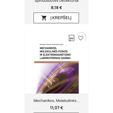
Spinduliuotės Detektoriai
8,18 €
Į KREPŠELĮ

favorite_border
Mechanikos, Molekulinės...
11,07 €