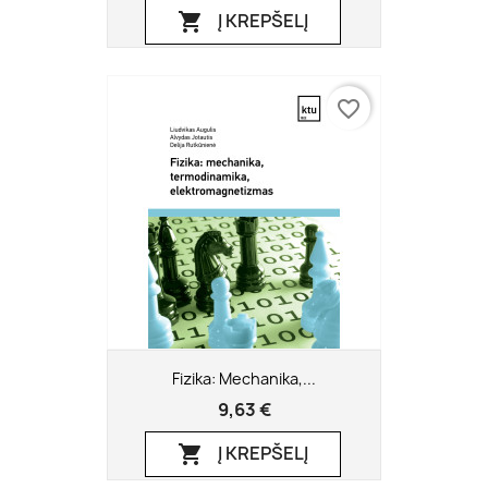
Į KREPŠELĮ

favorite_border
Fizika: Mechanika,...
9,63 €
Į KREPŠELĮ
