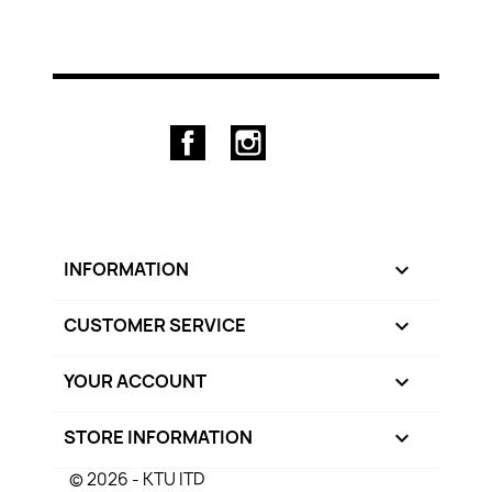
Facebook
Instagram
INFORMATION

CUSTOMER SERVICE

YOUR ACCOUNT

STORE INFORMATION
keyboard_arrow_down
© 2026 - KTU ITD