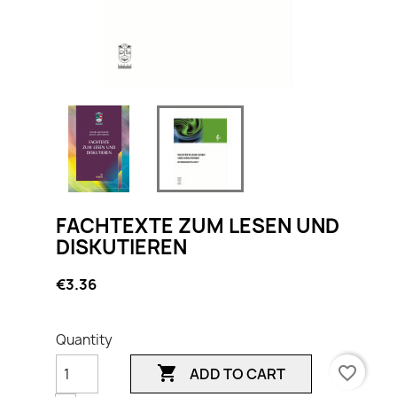
FACHTEXTE ZUM LESEN UND
DISKUTIEREN
€3.36
Quantity

favorite_border
ADD TO CART