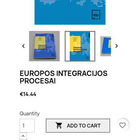


EUROPOS INTEGRACIJOS
PROCESAI
€14.44
Quantity

favorite_border
ADD TO CART