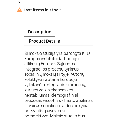

Last items in stock
Description
Product Details
Ši mokslo studija yra parengta KTU
Europos instituto darbuotojų,
atlikusių Europos Sąjungos
integracijos procesų tyrimus
socialinių mokslų srityje. Autorių
kolektyvas aptaria Europoje
vykstančių integracinių procesų,
kuriuos veikia ekonomikos
nestabilumas, demografiniai
procesai, visuotinis klimato atšilimas
ir įvairūs socialinės raidos pokyčiai,
priežastis, pasekmes ir
perspektyvą. Mokslo studija bus