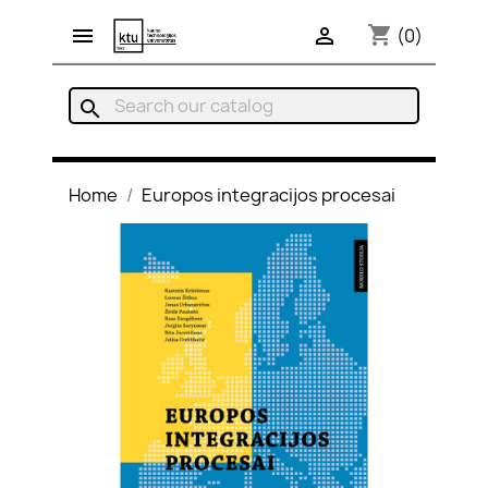
shopping_cart


(0)
search
Home
Europos integracijos procesai